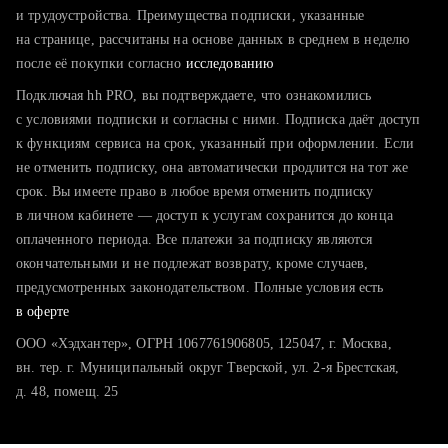
тратите много времени на поиск и вручную поднимаете
и трудоустройства. Преимущества подписки, указанные
резюме
на странице, рассчитаны на основе данных в среднем в неделю
после её покупки согласно
хотите сравнить себя с конкурентами и оценить шансы
исследованию
Подключая hh PRO, вы подтверждаете, что ознакомились
с условиями подписки и согласны с ними. Подписка даёт доступ
к функциям сервиса на срок, указанный при оформлении. Если
не отменить подписку, она автоматически продлится на тот же
срок. Вы имеете право в любое время отменить подписку
в личном кабинете — доступ к услугам сохранится до конца
оплаченного периода. Все платежи за подписку являются
окончательными и не подлежат возврату, кроме случаев,
предусмотренных законодательством. Полные условия есть
в оферте
ООО «Хэдхантер», ОГРН 1067761906805, 125047, г. Москва,
вн. тер. г. Муниципальный округ Тверской, ул. 2-я Брестская,
д. 48, помещ. 25