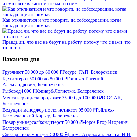
и смотрите вакансии только по ним
Как откликаться и что говорить на собеседовании, когда
конкуренция огромная
Правда ли, что вас не берут на работу, потому что с вами что-
то не так
Вакансии дня
Грузчик
от
50 000
до
60 000
₽
Ресурс, ГАП, Белореченск
Бухгалтер
от
50 000
до
80 000
₽
Гринько Евгений
Александрович, Белореченск
Рыбовод
4 000
₽
Кэвиар&Логистмк, Белореченск
Менеджер отдела продаж
от
75 000
до
100 000
₽
BIGCAR,
Белореченск
Ведущий менеджер по логистике
от
95 000
₽
Рэйлтех-
Белореченский Карьер, Белореченск
Повар универсал/кондитер
от
50 000
₽
Мороз Егор Игоревич,
Белореченск
Слесарь по ремонту
от
50 000
₽
фирма Агрокомплекс им. Н.И.