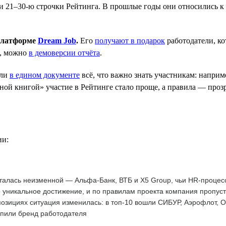
 21–30-ю строчки Рейтинга. В прошлые годы они относились к к
 платформе
Dream Job
.
Его
получают в подарок
работодатели, к
е, можно
в демоверсии отчёта
.
ли
в едином документе
всё, что важно знать участникам: наприм
ой книгой» участие в Рейтинге стало проще, а правила — прозр
ии:
талась неизменной — Альфа-Банк, ВТБ и X5 Group, чьи HR-процес
 уникальное достижение, и по правилам проекта компания пропус
озициях ситуация изменилась: в топ-10 вошли СИБУР, Аэрофлот, 
епили бренд работодателя