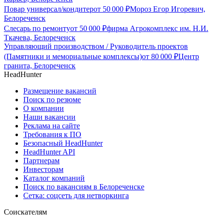
Повар универсал/кондитер
от
50 000
₽
Мороз Егор Игоревич,
Белореченск
Слесарь по ремонту
от
50 000
₽
фирма Агрокомплекс им. Н.И.
Ткачева, Белореченск
Управляющий производством / Руководитель проектов
(Памятники и мемориальные комплексы)
от
80 000
₽
Центр
гранита, Белореченск
HeadHunter
Размещение вакансий
Поиск по резюме
О компании
Наши вакансии
Реклама на сайте
Требования к ПО
Безопасный HeadHunter
HeadHunter API
Партнерам
Инвесторам
Каталог компаний
Поиск по вакансиям в Белореченске
Сетка: соцсеть для нетворкинга
Соискателям