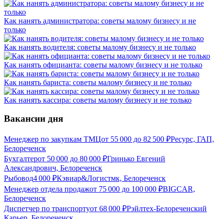
Как нанять администратора: советы малому бизнесу и не
только
Как нанять водителя: советы малому бизнесу и не только
Как нанять официанта: советы малому бизнесу и не только
Как нанять бариста: советы малому бизнесу и не только
Как нанять кассира: советы малому бизнесу и не только
Вакансии дня
Менеджер по закупкам ТМЦ
от
55 000
до
82 500
₽
Ресурс, ГАП,
Белореченск
Бухгалтер
от
50 000
до
80 000
₽
Гринько Евгений
Александрович, Белореченск
Рыбовод
4 000
₽
Кэвиар&Логистмк, Белореченск
Менеджер отдела продаж
от
75 000
до
100 000
₽
BIGCAR,
Белореченск
Диспетчер по транспорту
от
68 000
₽
Рэйлтех-Белореченский
Карьер, Белореченск