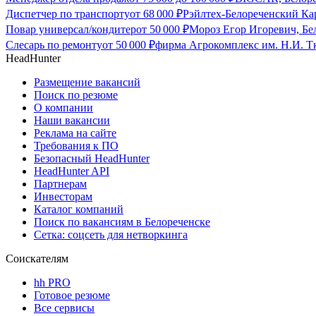
Диспетчер по транспорту
от
68 000
₽
Рэйлтех-Белореченский Ка
Повар универсал/кондитер
от
50 000
₽
Мороз Егор Игоревич, Бе
Слесарь по ремонту
от
50 000
₽
фирма Агрокомплекс им. Н.И. Тк
HeadHunter
Размещение вакансий
Поиск по резюме
О компании
Наши вакансии
Реклама на сайте
Требования к ПО
Безопасный HeadHunter
HeadHunter API
Партнерам
Инвесторам
Каталог компаний
Поиск по вакансиям в Белореченске
Сетка: соцсеть для нетворкинга
Соискателям
hh PRO
Готовое резюме
Все сервисы