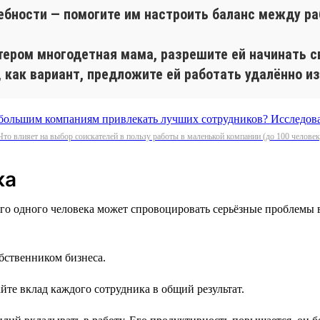
ебности — помогите им настроить баланс между ра
лтером многодетная мама, разрешите ей начинать с
, как вариант, предложите ей работать удалённо из
Что влияет на выбор соискателей в пользу работы в маленькой компании (до 100 человек
ка
го одного человека может спровоцировать серьёзные проблемы 
обственником бизнеса.
йте вклад каждого сотрудника в общий результат.