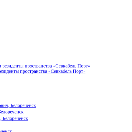
резиденты пространства «Севкабель Порт»
вич, Белореченск
Белореченск
, Белореченск
ченск