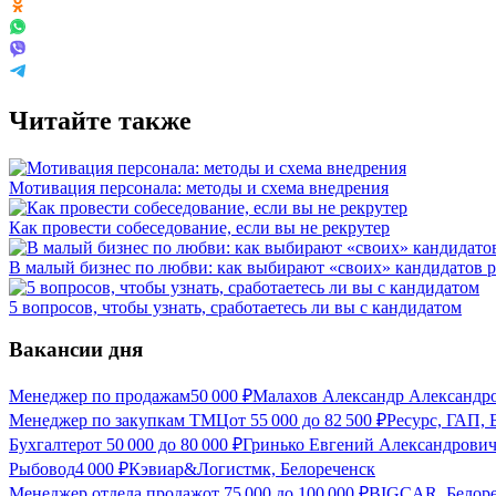
Читайте также
Мотивация персонала: методы и схема внедрения
Как провести собеседование, если вы не рекрутер
В малый бизнес по любви: как выбирают «своих» кандидатов 
5 вопросов, чтобы узнать, сработаетесь ли вы с кандидатом
Вакансии дня
Менеджер по продажам
50 000
₽
Малахов Александр Александро
Менеджер по закупкам ТМЦ
от
55 000
до
82 500
₽
Ресурс, ГАП, 
Бухгалтер
от
50 000
до
80 000
₽
Гринько Евгений Александрович
Рыбовод
4 000
₽
Кэвиар&Логистмк, Белореченск
Менеджер отдела продаж
от
75 000
до
100 000
₽
BIGCAR, Белоре