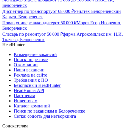
Белореченск
Диспетчер по транспорту
от
68 000
₽
Рэйлтех-Белореченский
Карьер, Белореченск
Повар универсал/кондитер
от
50 000
₽
Мороз Егор Игоревич,
Белореченск
Слесарь по ремонту
от
50 000
₽
фирма Агрокомплекс им. Н.И.
Ткачева, Белореченск
HeadHunter
Размещение вакансий
Поиск по резюме
О компании
Наши вакансии
Реклама на сайте
Требования к ПО
Безопасный HeadHunter
HeadHunter API
Партнерам
Инвесторам
Каталог компаний
Поиск по вакансиям в Белореченске
Сетка: соцсеть для нетворкинга
Соискателям