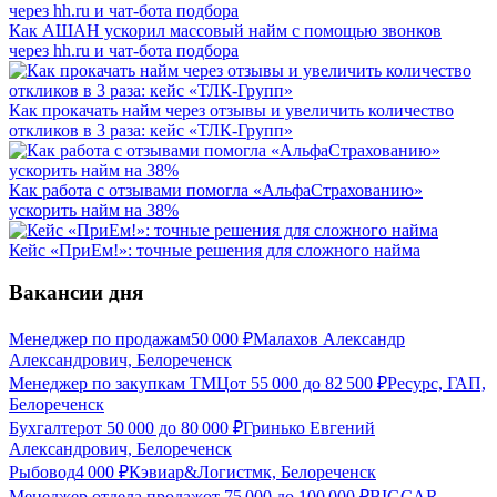
Как АШАН ускорил массовый найм с помощью звонков
через hh.ru и чат-бота подбора
Как прокачать найм через отзывы и увеличить количество
откликов в 3 раза: кейс «ТЛК-Групп»
Как работа с отзывами помогла «АльфаСтрахованию»
ускорить найм на 38%
Кейс «ПриЕм!»: точные решения для сложного найма
Вакансии дня
Менеджер по продажам
50 000
₽
Малахов Александр
Александрович, Белореченск
Менеджер по закупкам ТМЦ
от
55 000
до
82 500
₽
Ресурс, ГАП,
Белореченск
Бухгалтер
от
50 000
до
80 000
₽
Гринько Евгений
Александрович, Белореченск
Рыбовод
4 000
₽
Кэвиар&Логистмк, Белореченск
Менеджер отдела продаж
от
75 000
до
100 000
₽
BIGCAR,