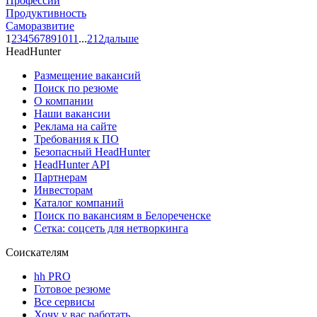
Профессии
Продуктивность
Саморазвитие
1
2
3
4
5
6
7
8
9
10
11
...
212
дальше
HeadHunter
Размещение вакансий
Поиск по резюме
О компании
Наши вакансии
Реклама на сайте
Требования к ПО
Безопасный HeadHunter
HeadHunter API
Партнерам
Инвесторам
Каталог компаний
Поиск по вакансиям в Белореченске
Сетка: соцсеть для нетворкинга
Соискателям
hh PRO
Готовое резюме
Все сервисы
Хочу у вас работать