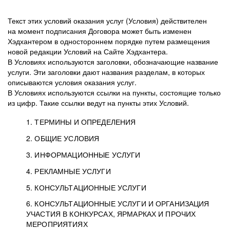
Текст этих условий оказания услуг (Условия) действителен
на момент подписания Договора может быть изменен
Хэдхантером в одностороннем порядке путем размещения
новой редакции Условий на Сайте Хэдхантера.
В Условиях используются заголовки, обозначающие название
услуги. Эти заголовки дают названия разделам, в которых
описываются условия оказания услуг.
В Условиях используются ссылки на пункты, состоящие только
из цифр. Такие ссылки ведут на пункты этих Условий.
1. ТЕРМИНЫ И ОПРЕДЕЛЕНИЯ
2. ОБЩИЕ УСЛОВИЯ
3. ИНФОРМАЦИОННЫЕ УСЛУГИ
1.1. Хэдхантер, или
Хэдхантер, ООО
4. РЕКЛАМНЫЕ УСЛУГИ
HeadHunter, или
«Хэдхантер», ИНН
2.1. Типы и статусы регистрации
5. КОНСУЛЬТАЦИОННЫЕ УСЛУГИ
Исполнитель
7718620740, адрес:
Типы регистрации
3.1. Предоставление доступа к базе данных
2.2. Активация услуг
6. КОНСУЛЬТАЦИОННЫЕ УСЛУГИ И ОРГАНИЗАЦИЯ
125047, г. Москва,
резюме с предложениями Соискателей
Описание и активация
УЧАСТИЯ В КОНКУРСАХ, ЯРМАРКАХ И ПРОЧИХ
2.1.1. Заказчику может быть присвоен один
4.0. Общие условия оказания рекламных услуг
внутригородская
о трудоустройстве с возможностью просмотра
МЕРОПРИЯТИЯХ
из Типов регистраций.
территория
4.0.1. Хэдхантер оказывает Заказчику услугу