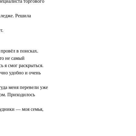
пециалиста торгового
лледже. Решила
т.
 провёл в поисках.
это не самый
ь я смог раскрыться.
очно удобно и очень
уда меня перевели уже
вом. Приходилось
рудники — моя семья,