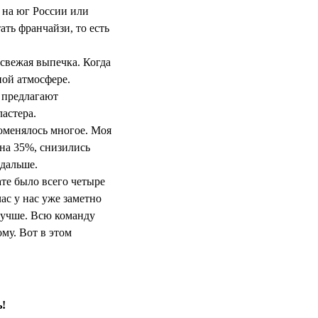
ь на юг России или
ть франчайзи, то есть
 свежая выпечка. Когда
ной атмосфере.
е предлагают
астера.
поменялось многое. Моя
 на 35%, снизились
 дальше.
ате было всего четыре
ас у нас уже заметно
 лучше. Всю команду
ому. Вот в этом
ь!