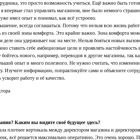
трудника, это просто возможность учиться. Ещё важно быть готов
 я впервые стал управлять магазином, мне было немного страшно
 уже имел опыт и понимал, как всё устроено.
ышение, всегда соглашаться. Потому что нельзя всю жизнь работ
 из своей зоны комфорта. Это крайне важно. Зона комфорта може
м деле она удерживает нас на месте. Нельзя бояться новых вызо
но ставить себе амбициозные цели и проявлять настойчивость 
 бойтесь нового, например, переводов в другие магазины, так как
ольшой опыт и много полезного. Не нужно считать, что изменени
у. Изучите информацию, попрактикуйте сами и объясните сотру
 ускорит работу и её качество.
ния? Каким вы видите своё будущее здесь?
ла плотнее вертикаль между директором магазина и директором 
ик, всё решается максимально оперативно. Это очень хорошо.