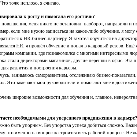
 Что тоже неплохо, я считаю.
ировала к росту и помогала его достичь?
л повышения, меня никто не остановил, наоборот, направили и по
мер, если мне нужно записаться на какое-либо обучение, я могу с
ратиться к HR-бизнес-партнёру. Я захотел обучиться на директор
вязался HR, я прошёл обучение и попал в кадровый резерв. Ещё 
рограмм компании, где познакомился с многими интересными лю
тока стали директорами магазинов, другие перешли в офис. Эта 
для развития и построения карьеры.
чусь, занимаюсь саморазвитием, отслеживаю бизнес-показатели,
и». Это замечают мои руководители и помогают мне в достиже
 очень широкие возможности для обучения и, главное, невероятн
таете необходимыми для уверенного продвижения в карьере
но быть упорным. Без упорства успеха добиться сложно. Важно
ому что именно на вопросах строится весь рабочий процесс. Нез