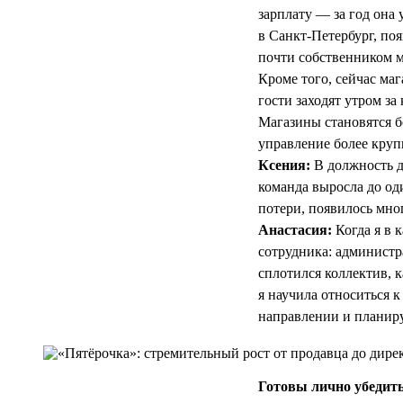
зарплату — за год она 
в Санкт-Петербург, по
почти собственником м
Кроме того, сейчас ма
гости заходят утром з
Магазины становятся б
управление более круп
Ксения:
В должность д
команда выросла до од
потери, появилось мног
Анастасия:
Когда я в 
сотрудника: администра
сплотился коллектив, 
я научила относиться к
направлении и планиру
Готовы лично убедить