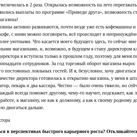
увеличилась в 2 раза. Открылась возможность на лето переезжат
явились выплаты по программе «Приведи друга», возможность ста
агазина!
газины активно развиваются, почти везде уже есть кофемашина и
а кофе, с ними можно поговорить, всё происходит в непринуждён
олее уютными. Что касается моего будущего здесь, то сейчас мн
ными магазинами, и, возможно, в будущем я стану директором кл
иректора я вступила только в прошлом году, поэтому для меня 
иннадцати сотрудников. За год торговый оборот магазина вырос
о постоянных лояльных гостей. И я, безусловно, хочу двигаться
качестве директора готовилась к открытию магазина, у меня в шт
тор, пекарь и два кассира. Честно — было очень тяжело, но сейч
каждый всегда поможет другому, чему-то научит, подскажет, как
 работе, к магазину, не как к должному, а как к своему родному д
ю двигаться дальше.
ся в перспективах быстрого карьерного роста? Откликайтес