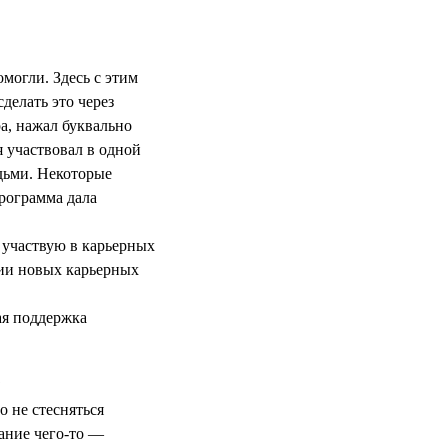
могли. Здесь с этим
делать это через
а, нажал буквально
я участвовал в одной
дьми. Некоторые
программа дала
 участвую в карьерных
нии новых карьерных
ая поддержка
?
 не стесняться
нание чего-то —