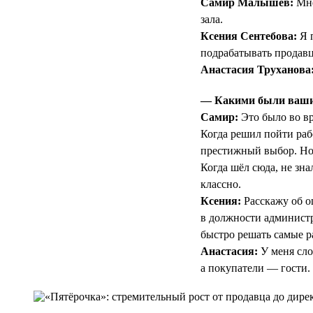
Самир Малышев:
Мне
зала.
Ксения Сентебова:
Я п
подрабатывать продав
Анастасия Труханова
— Какими были ваши 
Самир:
Это было во вр
Когда решил пойти раб
престижный выбор. Но 
Когда шёл сюда, не зна
классно.
Ксения:
Расскажу об о
в должности администр
быстро решать самые ра
Анастасия:
У меня сло
а покупатели — гости.