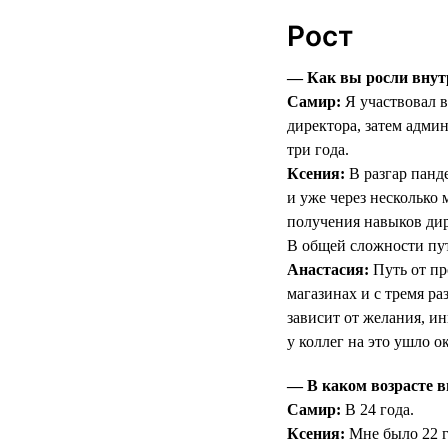
Рост
— Как вы росли внут
Самир:
Я участвовал в
директора, затем админ
три года.
Ксения:
В разгар панд
и уже через несколько
получения навыков дир
В общей сложности пут
Анастасия:
Путь от пр
магазинах и с тремя р
зависит от желания, ин
у коллег на это ушло ок
— В каком возрасте в
Самир:
В 24 года.
Ксения:
Мне было 22 г