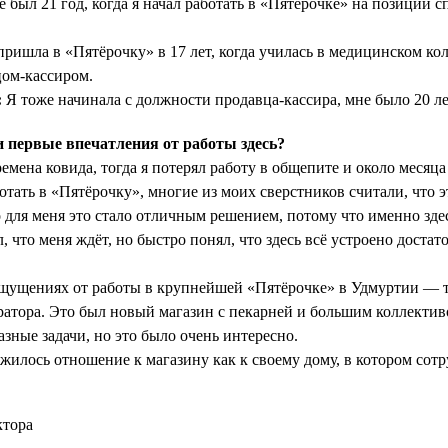
 был 21 год, когда я начал работать в «Пятёрочке» на позиции с
ришла в «Пятёрочку» в 17 лет, когда училась в медицинском ко
цом-кассиром.
:
Я тоже начинала с должности продавца-кассира, мне было 20 ле
первые впечатления от работы здесь?
емена ковида, тогда я потерял работу в общепите и около месяца
отать в «Пятёрочку», многие из моих сверстников считали, что 
для меня это стало отличным решением, потому что именно здес
л, что меня ждёт, но быстро понял, что здесь всё устроено достат
щущениях от работы в крупнейшей «Пятёрочке» в Удмуртии — т
атора. Это был новый магазин с пекарней и большим коллекти
зные задачи, но это было очень интересно.
жилось отношение к магазину как к своему дому, в котором сот