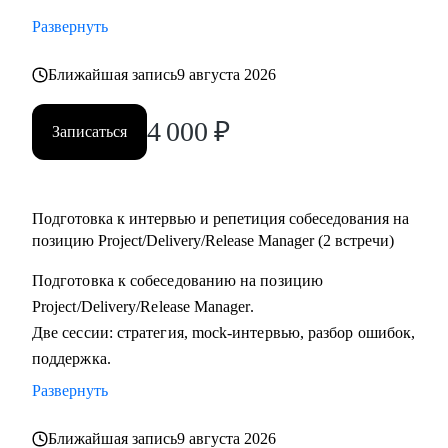
тестировщикам, которые планируют переход в управление
Развернуть
проектами или релизами.
• Тимлидам и начинающим менеджерам, которым нужен
Ближайшая запись
9 августа 2026
внешний взгляд на резюме, карьерный трек и точки роста.
4 000
₽
• IT-специалистам, которые хотят системно подойти к
Записаться
карьере, а не просто “стрелять откликами” в разные
стороны.
Подготовка к интервью и репетиция собеседования на
позицию Project/Delivery/Release Manager (2 встречи)
Подготовка к собеседованию на позицию
Project/Delivery/Release Manager.
Две сессии: стратегия, mock-интервью, разбор ошибок,
поддержка.
Развернуть
Ближайшая запись
9 августа 2026