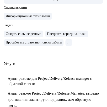
• Обучение и сертификаты:
• 2024 — ITSM. Основы управления ИТ-услугами
Специализации
• 2023 — «Поколение Python: курс для продвинутых»
Информационные технологии
• 2022 — «Поколение Python: курс для начинающих»
• 2021 — Kanban System Design, Professional Scrum Master
Задачи
Создать сильное резюме
Построить карьерный план
С чем помогу:
Проработать стратегию поиска работы
...
• Аудит резюме для Project / Delivery / Release Manager
• Карьерный трек и цель
• Подготовка к собеседованиям
• Переход в управление из разработки / аналитики /
Услуги
тестирования
Аудит резюме для Project/Delivery/Release manager с
Кому могу помочь:
обратной связью
• Project / Delivery / Release менеджерам, которые хотят
Аудит резюме Project/Delivery/Release Manager: выделю
усилить резюме, поднять отклики и двигаться к более
достижения, адаптирую под рынок, дам обратную
сильным компаниям.
связь.
• Системным и продуктовым аналитикам, разработчикам и