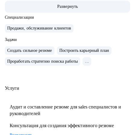
команды.
Развернуть
• Провел 500+ собеседований на позиции sales-менеджеров
и руководителей.
Специализации
• 2000+ проведенных собеседований
Продажи, обслуживание клиентов
• 500+ продающих резюме и сопроводительных писем
Задачи
• 300+ карьерных консультаций
Создать сильное резюме
Построить карьерный план
С чем помогу:
Проработать стратегию поиска работы
...
• Составить резюме и оцифровать ключевые достижения.
• Подготовиться к собеседованию с ЛПР.
• Проанализировать текущий карьерный трек и дать
рекомендации.
Услуги
• Сформировать/адаптировать карьерный трек для
достижения карьерной цели;.
Аудит и составление резюме для sales специалистов и
• Выстроить эффективное управление командой (прямой
руководителей
или функциональной);.
Консультация для создания эффективного резюме
• Подготовиться к полугодовому/ годовому ревью и
переговорам с руководителем.