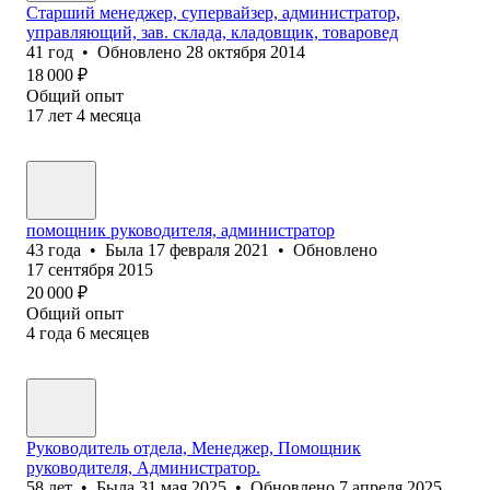
Старший менеджер, супервайзер, администратор,
управляющий, зав. склада, кладовщик, товаровед
41
год
•
Обновлено
28 октября 2014
18 000
₽
Общий опыт
17
лет
4
месяца
помощник руководителя, администратор
43
года
•
Была
17 февраля 2021
•
Обновлено
17 сентября 2015
20 000
₽
Общий опыт
4
года
6
месяцев
Руководитель отдела, Менеджер, Помощник
руководителя, Администратор.
58
лет
•
Была
31 мая 2025
•
Обновлено
7 апреля 2025