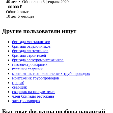
40
лет
•
Обновлено
8 февраля 2020
100 000
₽
Общий опыт
10
лет
6
месяцев
Другие пользователи ищут
бригада монтажников
бригада отделочников
бригада сантехников
бригада строителей
бригада электромонтажников
газоэлектросварщик
главный сварщик
монтажник технологических трубопроводов
монтажник трубопроводов
прораб
сварщик
сварщик на полуавтомат
член бригады ресторана
электросварщик
Быстрые фильтры подбора вакансий