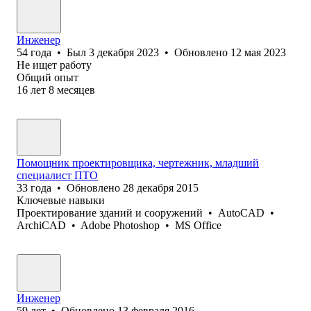
Инженер
54
года
•
Был
3 декабря 2023
•
Обновлено
12 мая 2023
Не ищет работу
Общий опыт
16
лет
8
месяцев
Помощник проектировщика, чертежник, младший
специалист ПТО
33
года
•
Обновлено
28 декабря 2015
Ключевые навыки
Проектирование зданий и сооружений
•
AutoCAD
•
ArchiCAD
•
Adobe Photoshop
•
MS Office
Инженер
59
лет
•
Обновлено
13 февраля 2016