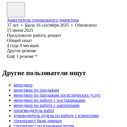
Заместитель генерального директора
37
лет
•
Была
16 сентября 2025
•
Обновлено
15 июня 2025
Предложили работу, решает
Общий опыт
4
года
9
месяцев
Другие резюме
Ещё 1 резюме
Другие пользователи ищут
менеджер
менеджер по продажам
менеджер по продажам логистических услуг
менеджер по работе с поставщиками
менеджер по работе с партнерами
производитель работ
руководитель отдела по работе с клиентами
специалист базы данных
специалист по взаиморасчетам