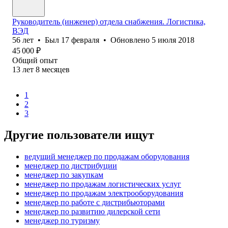
Руководитель (инженер) отдела снабжения. Логистика,
ВЭД
56
лет
•
Был
17 февраля
•
Обновлено
5 июля 2018
45 000
₽
Общий опыт
13
лет
8
месяцев
1
2
3
Другие пользователи ищут
ведущий менеджер по продажам оборудования
менеджер по дистрибуции
менеджер по закупкам
менеджер по продажам логистических услуг
менеджер по продажам электрооборудования
менеджер по работе с дистрибьюторами
менеджер по развитию дилерской сети
менеджер по туризму