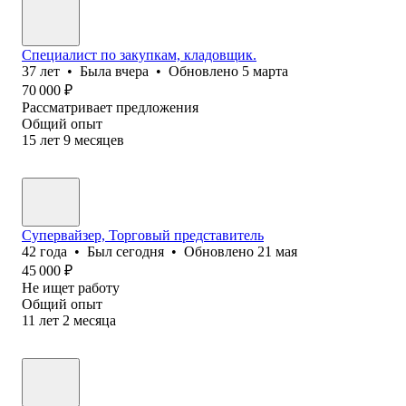
Специалист по закупкам, кладовщик.
37
лет
•
Была
вчера
•
Обновлено
5 марта
70 000
₽
Рассматривает предложения
Общий опыт
15
лет
9
месяцев
Супервайзер, Торговый представитель
42
года
•
Был
сегодня
•
Обновлено
21 мая
45 000
₽
Не ищет работу
Общий опыт
11
лет
2
месяца