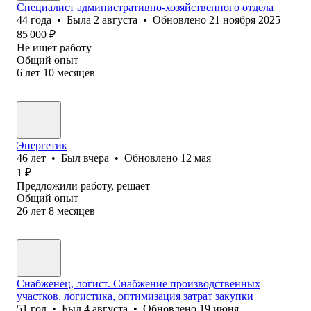
Специалист административно-хозяйственного отдела
44
года
•
Была
2 августа
•
Обновлено
21 ноября 2025
85 000
₽
Не ищет работу
Общий опыт
6
лет
10
месяцев
Энергетик
46
лет
•
Был
вчера
•
Обновлено
12 мая
1
₽
Предложили работу, решает
Общий опыт
26
лет
8
месяцев
Снабженец, логист. Снабжение производственных
участков, логистика, оптимизация затрат закупки
51
год
•
Был
4 августа
•
Обновлено
19 июня