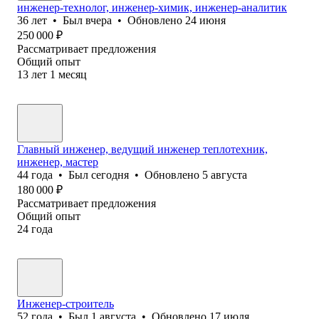
инженер-технолог, инженер-химик, инженер-аналитик
36
лет
•
Был
вчера
•
Обновлено
24 июня
250 000
₽
Рассматривает предложения
Общий опыт
13
лет
1
месяц
Главный инженер, ведущий инженер теплотехник,
инженер, мастер
44
года
•
Был
сегодня
•
Обновлено
5 августа
180 000
₽
Рассматривает предложения
Общий опыт
24
года
Инженер-строитель
52
года
•
Был
1 августа
•
Обновлено
17 июля