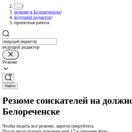
/
/
...
резюме в Белореченске
/
ведущий редактор
/
проектная работа
ведущий редактор
Резюме
Найти
Резюме соискателей на должно
Белореченске
Чтобы видеть все резюме, зарегистрируйтесь
После регистрации покажем ещё 17 и откроем фото