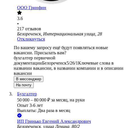
ООО
Гринфин
3.6
•
217
отзывов
Белореченск, Интернациональная улица, 28
Откликнуться
По вашему запросу ещё будут появляться новые
вакансии. Присылать вам?
бухгалтер первичной
документации
Белореченск
5/2
6/1
Ключевые слова в
названии вакансии, в названии компании и в описании
вакансии
В мессенджер
На почту
Бухгалтер
50 000
–
80 000
₽
за месяц,
на руки
Опыт 3-6 лет
Выплаты: Два раза в месяц
ИП
Гринько Евгений Александрович
Белореченск, улица Ленина, 80/2