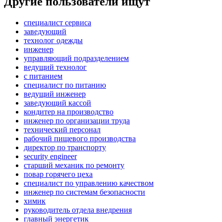
Другие пользователи ищут
специалист сервиса
заведующий
технолог одежды
инженер
управляющий подразделением
ведущий технолог
с питанием
специалист по питанию
ведущий инженер
заведующий кассой
кондитер на производство
инженер по организации труда
технический персонал
рабочий пищевого производства
директор по транспорту
security engineer
старший механик по ремонту
повар горячего цеха
специалист по управлению качеством
инженер по системам безопасности
химик
руководитель отдела внедрения
главный энергетик