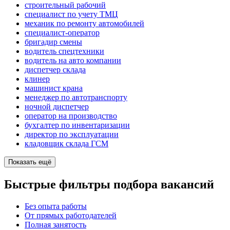
строительный рабочий
специалист по учету ТМЦ
механик по ремонту автомобилей
специалист-оператор
бригадир смены
водитель спецтехники
водитель на авто компании
диспетчер склада
клинер
машинист крана
менеджер по автотранспорту
ночной диспетчер
оператор на производство
бухгалтер по инвентаризации
директор по эксплуатации
кладовщик склада ГСМ
Показать ещё
Быстрые фильтры подбора вакансий
Без опыта работы
От прямых работодателей
Полная занятость