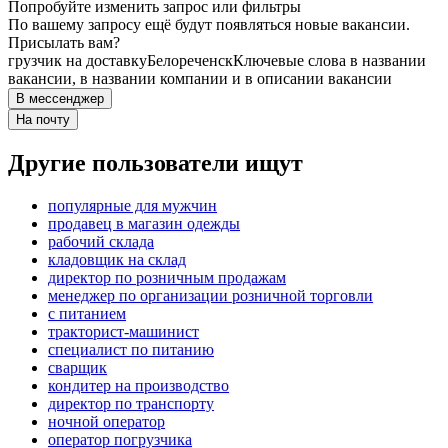
Попробуйте изменить запрос или фильтры
По вашему запросу ещё будут появляться новые вакансии.
Присылать вам?
грузчик на доставку
Белореченск
Ключевые слова в названии
вакансии, в названии компании и в описании вакансии
В мессенджер
На почту
Другие пользователи ищут
популярные для мужчин
продавец в магазин одежды
рабочий склада
кладовщик на склад
директор по розничным продажам
менеджер по организации розничной торговли
с питанием
тракторист-машинист
специалист по питанию
сварщик
кондитер на производство
директор по транспорту
ночной оператор
оператор погрузчика