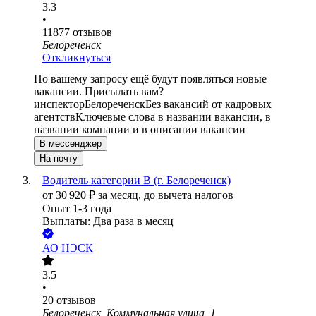
3.3
•
11877
отзывов
Белореченск
Откликнуться
По вашему запросу ещё будут появляться новые
вакансии. Присылать вам?
инспектор
Белореченск
Без вакансий от кадровых
агентств
Ключевые слова в названии вакансии, в
названии компании и в описании вакансии
В мессенджер
На почту
Водитель категории В (г. Белореченск)
от
30 920
₽
за месяц,
до вычета налогов
Опыт 1-3 года
Выплаты: Два раза в месяц
АО
НЭСК
3.5
•
20
отзывов
Белореченск, Коммунальная улица, 1