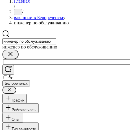
Главная
/
/
...
вакансии в Белореченске
/
инженер по обслуживанию
инженер по обслуживанию
Белореченск
График
Рабочие часы
Опыт
Тип занятости