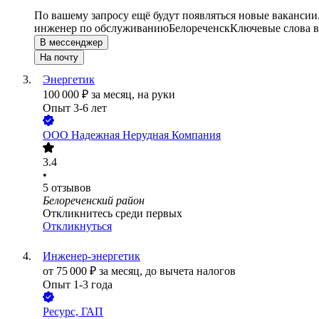
По вашему запросу ещё будут появляться новые вакансии
инженер по обслуживанию
Белореченск
Ключевые слова в
В мессенджер
На почту
Энергетик
100 000
₽
за месяц,
на руки
Опыт 3-6 лет
ООО
Надежная Нерудная Компания
3.4
•
5
отзывов
Белореченский район
Откликнитесь среди первых
Откликнуться
Инженер-энергетик
от
75 000
₽
за месяц,
до вычета налогов
Опыт 1-3 года
Ресурс, ГАП