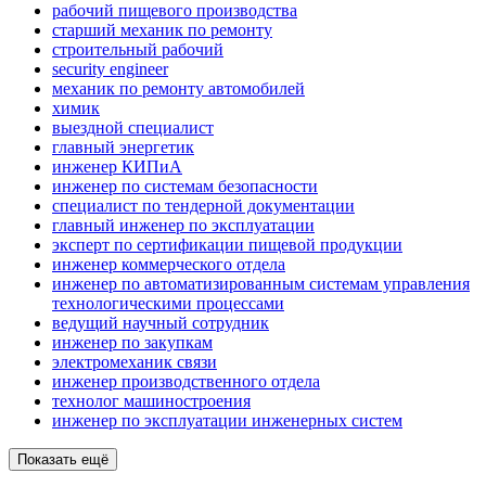
рабочий пищевого производства
старший механик по ремонту
строительный рабочий
security engineer
механик по ремонту автомобилей
химик
выездной специалист
главный энергетик
инженер КИПиА
инженер по системам безопасности
специалист по тендерной документации
главный инженер по эксплуатации
эксперт по сертификации пищевой продукции
инженер коммерческого отдела
инженер по автоматизированным системам управления
технологическими процессами
ведущий научный сотрудник
инженер по закупкам
электромеханик связи
инженер производственного отдела
технолог машиностроения
инженер по эксплуатации инженерных систем
Показать ещё