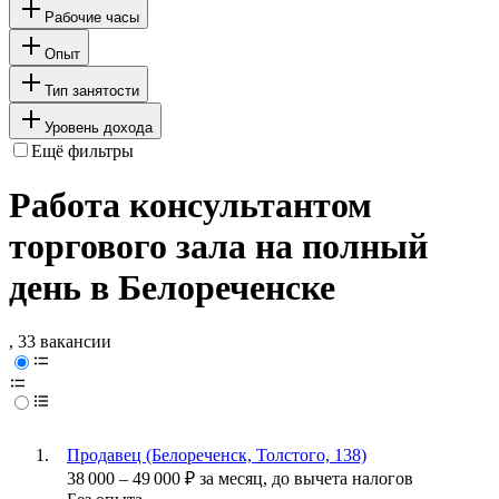
Рабочие часы
Опыт
Тип занятости
Уровень дохода
Ещё фильтры
Работа консультантом
торгового зала на полный
день в Белореченске
, 33 вакансии
Продавец (Белореченск, Толстого, 138)
38 000
–
49 000
₽
за месяц,
до вычета налогов