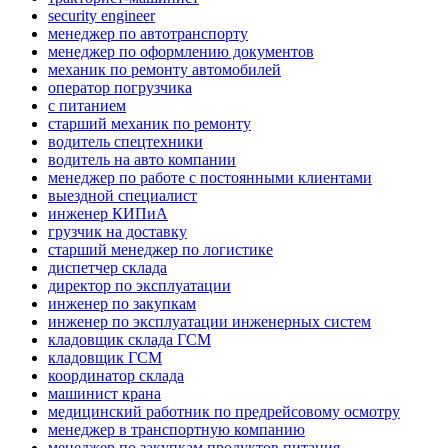
security engineer
менеджер по автотранспорту
менеджер по оформлению документов
механик по ремонту автомобилей
оператор погрузчика
с питанием
старший механик по ремонту
водитель спецтехники
водитель на авто компании
менеджер по работе с постоянными клиентами
выездной специалист
инженер КИПиА
грузчик на доставку
старший менеджер по логистике
диспетчер склада
директор по эксплуатации
инженер по закупкам
инженер по эксплуатации инженерных систем
кладовщик склада ГСМ
кладовщик ГСМ
координатор склада
машинист крана
медицинский работник по предрейсовому осмотру
менеджер в транспортную компанию
менеджер по закупкам продуктов питания