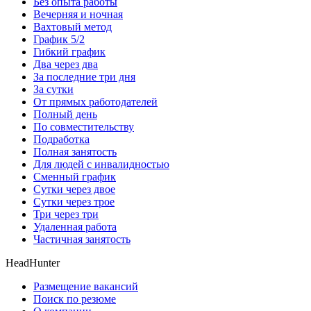
Без опыта работы
Вечерняя и ночная
Вахтовый метод
График 5/2
Гибкий график
Два через два
За последние три дня
За сутки
От прямых работодателей
Полный день
По совместительству
Подработка
Полная занятость
Для людей с инвалидностью
Сменный график
Сутки через двое
Сутки через трое
Три через три
Удаленная работа
Частичная занятость
HeadHunter
Размещение вакансий
Поиск по резюме