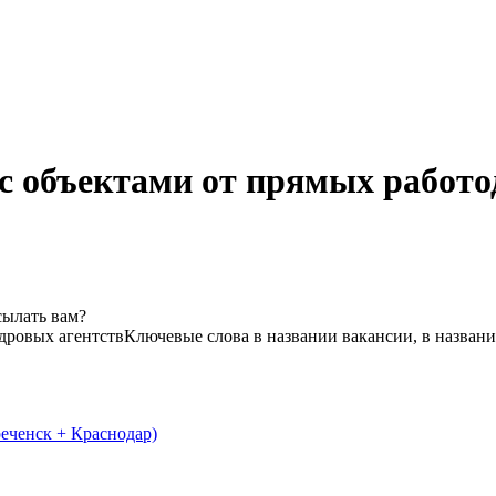
с объектами от прямых работо
сылать вам?
адровых агентств
Ключевые слова в названии вакансии, в назван
еченск + Краснодар)