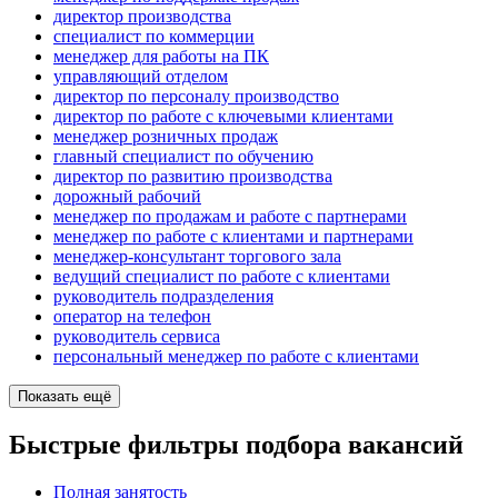
директор производства
специалист по коммерции
менеджер для работы на ПК
управляющий отделом
директор по персоналу производство
директор по работе с ключевыми клиентами
менеджер розничных продаж
главный специалист по обучению
директор по развитию производства
дорожный рабочий
менеджер по продажам и работе с партнерами
менеджер по работе с клиентами и партнерами
менеджер-консультант торгового зала
ведущий специалист по работе с клиентами
руководитель подразделения
опeрaтoр нa тeлeфoн
руководитель сервиса
персональный менеджер по работе с клиентами
Показать ещё
Быстрые фильтры подбора вакансий
Полная занятость