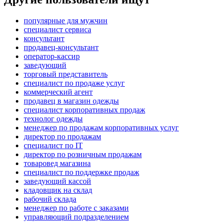
популярные для мужчин
специалист сервиса
консультант
продавец-консультант
оператор-кассир
заведующий
торговый представитель
специалист по продаже услуг
коммерческий агент
продавец в магазин одежды
специалист корпоративных продаж
технолог одежды
менеджер по продажам корпоративных услуг
директор по продажам
специалист по IT
директор по розничным продажам
товаровед магазина
специалист по поддержке продаж
заведующий кассой
кладовщик на склад
рабочий склада
менеджер по работе с заказами
управляющий подразделением