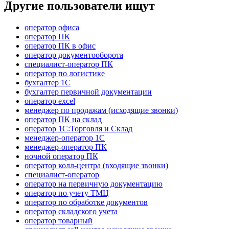
Другие пользователи ищут
оператор офиса
оператор ПК
оператор ПК в офис
оператор документооборота
специалист-оператор ПК
оператор по логистике
бухгалтер 1C
бухгалтер первичной документации
оператор excel
менеджер по продажам (исходящие звонки)
оператор ПК на склад
оператор 1С:Торговля и Склад
менеджер-оператор 1С
менеджер-оператор ПК
ночной оператор ПК
оператор колл-центра (входящие звонки)
специалист-оператор
оператор на первичную документацию
оператор по учету ТМЦ
оператор по обработке документов
оператор складского учета
оператор товарный