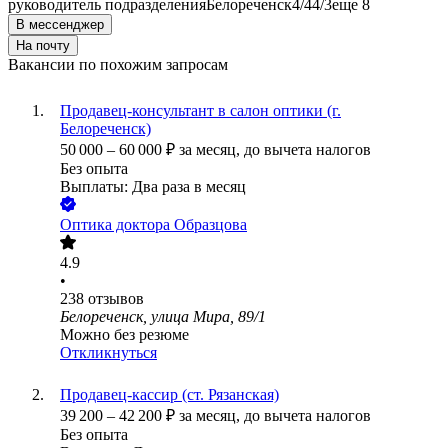
руководитель подразделения
Белореченск
4/4
4/3
еще 8
В мессенджер
На почту
Вакансии по похожим запросам
Продавец-консультант в салон оптики (г.
Белореченск)
50 000
–
60 000
₽
за месяц,
до вычета налогов
Без опыта
Выплаты: Два раза в месяц
Оптика доктора Образцова
4.9
•
238
отзывов
Белореченск, улица Мира, 89/1
Можно без резюме
Откликнуться
Продавец-кассир (ст. Рязанская)
39 200
–
42 200
₽
за месяц,
до вычета налогов
Без опыта