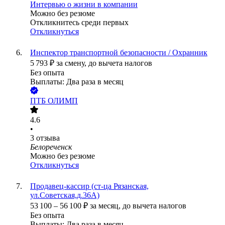
Интервью о жизни в компании
Можно без резюме
Откликнитесь среди первых
Откликнуться
Инспектор транспортной безопасности / Охранник
5 793
₽
за смену,
до вычета налогов
Без опыта
Выплаты: Два раза в месяц
ПТБ ОЛИМП
4.6
•
3
отзыва
Белореченск
Можно без резюме
Откликнуться
Продавец-кассир (ст-ца Рязанская,
ул.Советская,д.36А)
53 100
–
56 100
₽
за месяц,
до вычета налогов
Без опыта
Выплаты: Два раза в месяц