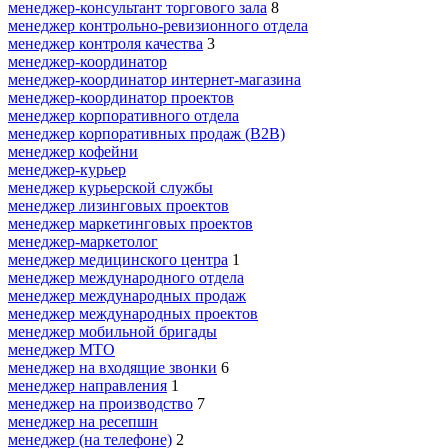
менеджер-консультант торгового зала
8
менеджер контрольно-ревизионного отдела
менеджер контроля качества
3
менеджер-координатор
менеджер-координатор интернет-магазина
менеджер-координатор проектов
менеджер корпоративного отдела
менеджер корпоративных продаж (B2B)
менеджер кофейни
менеджер-курьер
менеджер курьерской службы
менеджер лизинговых проектов
менеджер маркетинговых проектов
менеджер-маркетолог
менеджер медицинского центра
1
менеджер международного отдела
менеджер международных продаж
менеджер международных проектов
менеджер мобильной бригады
менеджер МТО
менеджер на входящие звонки
6
менеджер направления
1
менеджер на производство
7
менеджер на ресепшн
менеджер (на телефоне)
2