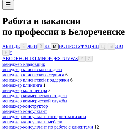
Работа и вакансии
по профессии в Белореченске
А
Б
В
Г
Д
Е
Ж
З
И
К
Л
Н
О
П
Р
С
Т
У
Ф
Х
Ц
Ч
Ш
Э
Ю
Ё
Й
М
Щ
Ы
#
Я
A
B
C
D
E
F
G
H
I
J
K
L
M
N
O
P
Q
R
S
T
U
V
W
X
Y
Z
менеджер-кладовщик
менеджер клиентского отдела
менеджер клиентского сервиса
6
менеджер клиентской поддержки
6
менеджер клининга
1
менеджер колл-центра
3
менеджер коммерческого отдела
менеджер коммерческой службы
менеджер-конструктор
менеджер-консультант
менеджер-консультант интернет-магазина
менеджер-консультант мебели
менеджер-консультант по работе с клиентами
12