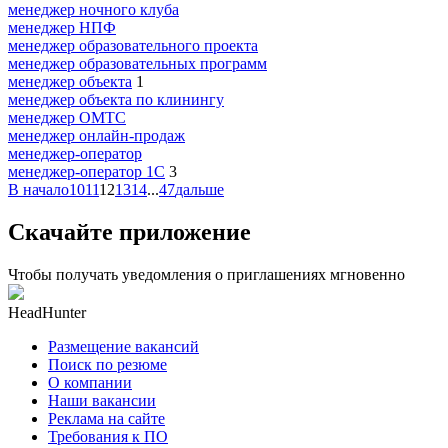
менеджер ночного клуба
менеджер НПФ
менеджер образовательного проекта
менеджер образовательных программ
менеджер объекта
1
менеджер объекта по клинингу
менеджер ОМТС
менеджер онлайн-продаж
менеджер-оператор
менеджер-оператор 1С
3
В начало
10
11
12
13
14
...
47
дальше
Скачайте приложение
Чтобы получать уведомления о приглашениях мгновенно
HeadHunter
Размещение вакансий
Поиск по резюме
О компании
Наши вакансии
Реклама на сайте
Требования к ПО