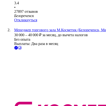
3.4
•
27897
отзывов
Белореченск
Откликнуться
Менеджер торгового зала М.Косметик (Белореченск, Ми
30 000
–
40 000
₽
за месяц,
до вычета налогов
Без опыта
Выплаты: Два раза в месяц