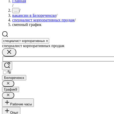
Главная
/
/
...
вакансии в Белореченске
/
специалист корпоративных продаж
/
сменный график
специалист корпоративных продаж
Белореченск
График
9
Рабочие часы
Опыт