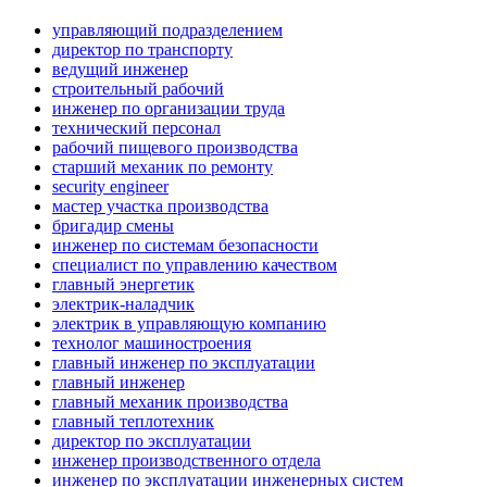
управляющий подразделением
директор по транспорту
ведущий инженер
строительный рабочий
инженер по организации труда
технический персонал
рабочий пищевого производства
старший механик по ремонту
security engineer
мастер участка производства
бригадир смены
инженер по системам безопасности
специалист по управлению качеством
главный энергетик
электрик-наладчик
электрик в управляющую компанию
технолог машиностроения
главный инженер по эксплуатации
главный инженер
главный механик производства
главный теплотехник
директор по эксплуатации
инженер производственного отдела
инженер по эксплуатации инженерных систем