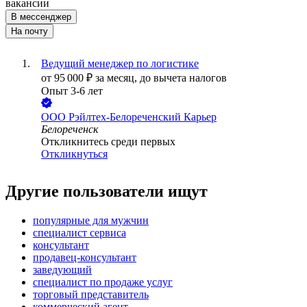
вакансии
В мессенджер
На почту
Ведущий менеджер по логистике
от
95 000
₽
за месяц,
до вычета налогов
Опыт 3-6 лет
ООО
Рэйлтех-Белореченский Карьер
Белореченск
Откликнитесь среди первых
Откликнуться
Другие пользователи ищут
популярные для мужчин
специалист сервиса
консультант
продавец-консультант
заведующий
специалист по продаже услуг
торговый представитель
коммерческий агент