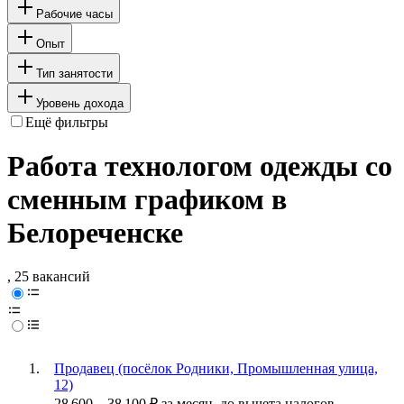
Рабочие часы
Опыт
Тип занятости
Уровень дохода
Ещё фильтры
Работа технологом одежды со
сменным графиком в
Белореченске
, 25 вакансий
Продавец (посёлок Родники, Промышленная улица,
12)
28 600
–
38 100
₽
за месяц,
до вычета налогов