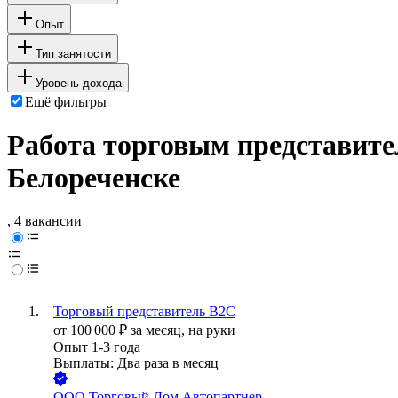
Опыт
Тип занятости
Уровень дохода
Ещё фильтры
Работа торговым представите
Белореченске
, 4 вакансии
Торговый представитель В2С
от
100 000
₽
за месяц,
на руки
Опыт 1-3 года
Выплаты: Два раза в месяц
ООО
Торговый Дом Автопартнер