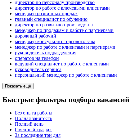
директор по персоналу производство
директор по работе с ключевыми клиентами
менеджер розничных продаж
главный специалист по обучению
директор по развитию производства
менеджер по продажам и работе с партнерами
дорожный рабочий
менеджер-консультант торгового зала
менеджер по работе с клиентами и партнерами
руководитель подразделения
опeрaтoр нa тeлeфoн
ведущий специалист по работе с клиентами
руководитель сервиса
персональный менеджер по работе с клиентами
Показать ещё
Быстрые фильтры подбора вакансий
Без опыта работы
Полная занятость
Полный день
Сменный график
За последние три дня