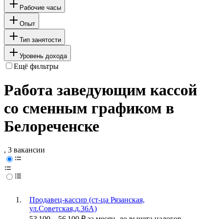
Рабочие часы
Опыт
Тип занятости
Уровень дохода
Ещё фильтры
Работа заведующим кассой
со сменным графиком в
Белореченске
, 3 вакансии
Продавец-кассир (ст-ца Рязанская,
ул.Советская,д.36А)
53 100
–
56 100
₽
за месяц,
до вычета налогов