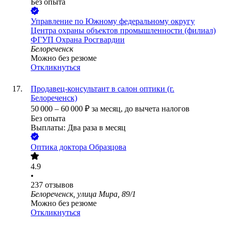
Без опыта
Управление по Южному федеральному округу
Центра охраны объектов промышленности (филиал)
ФГУП Охрана Росгвардии
Белореченск
Можно без резюме
Откликнуться
Продавец-консультант в салон оптики (г.
Белореченск)
50 000
–
60 000
₽
за месяц,
до вычета налогов
Без опыта
Выплаты: Два раза в месяц
Оптика доктора Образцова
4.9
•
237
отзывов
Белореченск, улица Мира, 89/1
Можно без резюме
Откликнуться