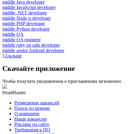
middle Java developer
middle JavaScript developer
middle .NET developer
middle Node.js developer
middle PHP developer
middle Python developer
middle QA
middle QA engineer
middle ruby on rails developer
middle senior Android developer
1
2
дальше
Скачайте приложение
Чтобы получать уведомления о приглашениях мгновенно
HeadHunter
Размещение вакансий
Поиск по резюме
О компании
Наши вакансии
Реклама на сайте
Требования к ПО