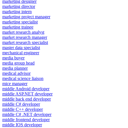
marketing designer
marketing director
marketing intern
marketing project manager
marketing specialist
marketing trainee
market research analyst
market research manager
market research specialist
master data specialist
mechanical engineer
media buyer
media group head
media planner
medical advisor
medical science liaison
mice manager
middle Android developer
middle ASP.NET developer
middle back end developer
middle C# developer
middle C++ developer
middle C# .NET developer
middle frontend developer
middle IOS developer