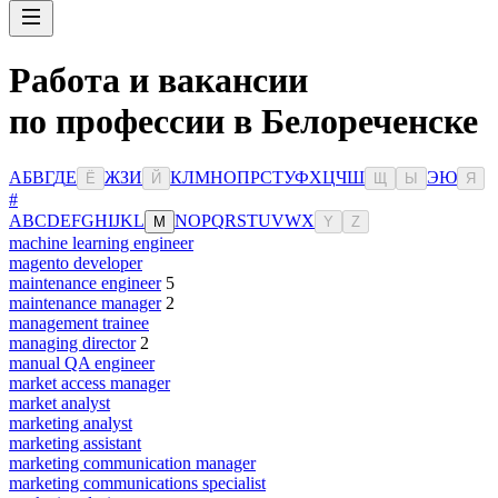
Работа и вакансии
по профессии в Белореченске
А
Б
В
Г
Д
Е
Ж
З
И
К
Л
М
Н
О
П
Р
С
Т
У
Ф
Х
Ц
Ч
Ш
Э
Ю
Ё
Й
Щ
Ы
Я
#
A
B
C
D
E
F
G
H
I
J
K
L
N
O
P
Q
R
S
T
U
V
W
X
M
Y
Z
machine learning engineer
magento developer
maintenance engineer
5
maintenance manager
2
management trainee
managing director
2
manual QA engineer
market access manager
market analyst
marketing analyst
marketing assistant
marketing communication manager
marketing communications specialist