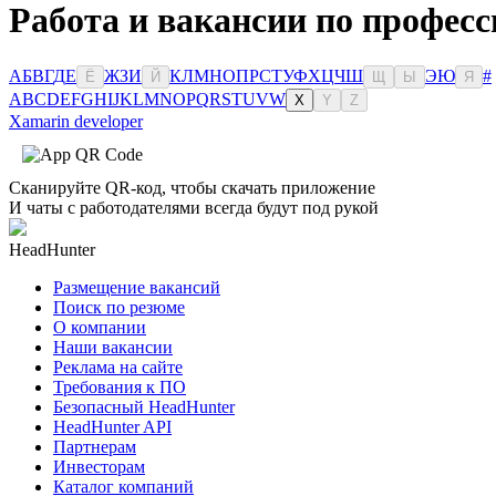
Работа и вакансии по професс
А
Б
В
Г
Д
Е
Ж
З
И
К
Л
М
Н
О
П
Р
С
Т
У
Ф
Х
Ц
Ч
Ш
Э
Ю
#
Ё
Й
Щ
Ы
Я
A
B
C
D
E
F
G
H
I
J
K
L
M
N
O
P
Q
R
S
T
U
V
W
X
Y
Z
Xamarin developer
Сканируйте QR-код, чтобы скачать приложение
И чаты с работодателями всегда будут под рукой
HeadHunter
Размещение вакансий
Поиск по резюме
О компании
Наши вакансии
Реклама на сайте
Требования к ПО
Безопасный HeadHunter
HeadHunter API
Партнерам
Инвесторам
Каталог компаний