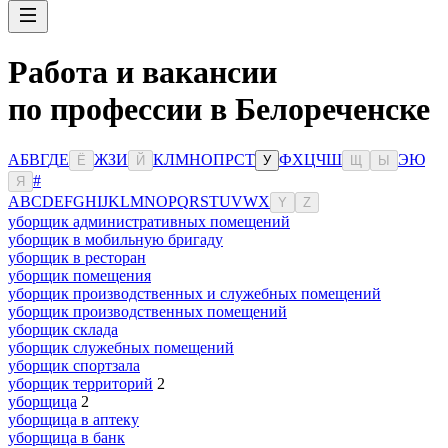
Работа и вакансии
по профессии в Белореченске
А
Б
В
Г
Д
Е
Ж
З
И
К
Л
М
Н
О
П
Р
С
Т
Ф
Х
Ц
Ч
Ш
Э
Ю
Ё
Й
У
Щ
Ы
#
Я
A
B
C
D
E
F
G
H
I
J
K
L
M
N
O
P
Q
R
S
T
U
V
W
X
Y
Z
уборщик административных помещений
уборщик в мобильную бригаду
уборщик в ресторан
уборщик помещения
уборщик производственных и служебных помещений
уборщик производственных помещений
уборщик склада
уборщик служебных помещений
уборщик спортзала
уборщик территорий
2
уборщица
2
уборщица в аптеку
уборщица в банк