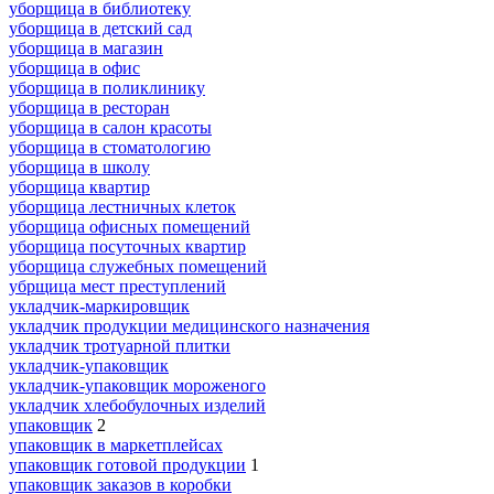
уборщица в библиотеку
уборщица в детский сад
уборщица в магазин
уборщица в офис
уборщица в поликлинику
уборщица в ресторан
уборщица в салон красоты
уборщица в стоматологию
уборщица в школу
уборщица квартир
уборщица лестничных клеток
уборщица офисных помещений
уборщица посуточных квартир
уборщица служебных помещений
убрщица мест преступлений
укладчик-маркировщик
укладчик продукции медицинского назначения
укладчик тротуарной плитки
укладчик-упаковщик
укладчик-упаковщик мороженого
укладчик хлебобулочных изделий
упаковщик
2
упаковщик в маркетплейсах
упаковщик готовой продукции
1
упаковщик заказов в коробки