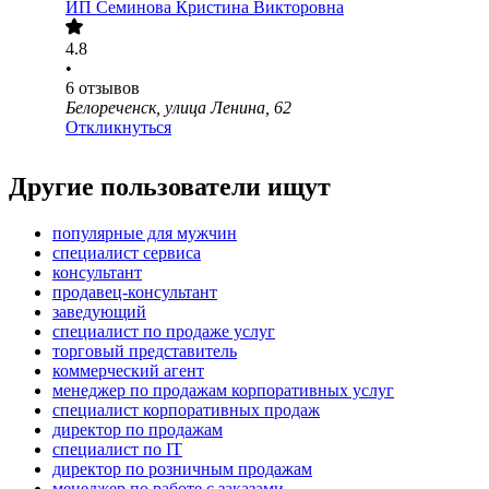
ИП
Семинова Кристина Викторовна
4.8
•
6
отзывов
Белореченск, улица Ленина, 62
Откликнуться
Другие пользователи ищут
популярные для мужчин
специалист сервиса
консультант
продавец-консультант
заведующий
специалист по продаже услуг
торговый представитель
коммерческий агент
менеджер по продажам корпоративных услуг
специалист корпоративных продаж
директор по продажам
специалист по IT
директор по розничным продажам
менеджер по работе с заказами