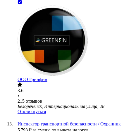
ООО
Гринфин
3.6
•
215
отзывов
Белореченск, Интернациональная улица, 28
Откликнуться
Инспектор транспортной безопасности / Охранник
5 793
₽
за смену,
до вычета налогов