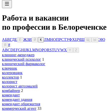
Работа и вакансии
по профессии в Белореченске
А
Б
В
Г
Д
Е
Ж
З
И
Л
М
Н
О
П
Р
С
Т
У
Ф
Х
Ц
Ч
Ш
Э
Ю
Ё
Й
К
Щ
Ы
#
Я
A
B
C
D
E
F
G
H
I
J
K
L
M
N
O
P
Q
R
S
T
U
V
W
X
Y
Z
клининг-менеджер
клинический психолог
1
клинический фармаколог
ключник
колеровщик
коллектор
1
колорист
колорист автоэмалей
комбайнер
2
комендант
комендант здания
комендант общежития
коммерческий агент
33