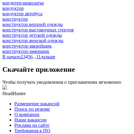
кондитер-шоколатье
кондуктор
кондуктор автобуса
конструктор
конструктор верхней одежды
конструктор выставочных стендов
конструктор детской одежды
конструктор женской одежды
конструктор-закройщик
конструктор-замерщик
В начало
2
3
4
5
6
...
11
дальше
Скачайте приложение
Чтобы получать уведомления о приглашениях мгновенно
HeadHunter
Размещение вакансий
Поиск по резюме
О компании
Наши вакансии
Реклама на сайте
Требования к ПО