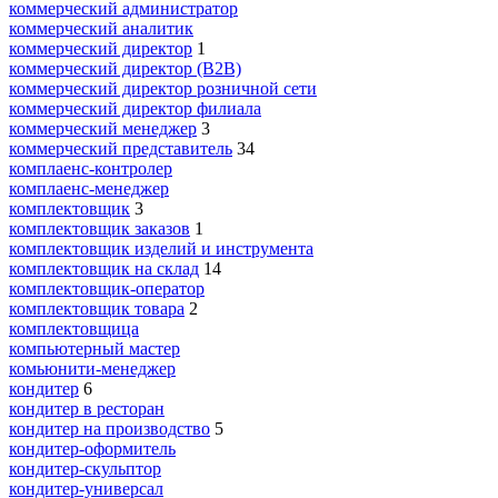
коммерческий администратор
коммерческий аналитик
коммерческий директор
1
коммерческий директор (B2B)
коммерческий директор розничной сети
коммерческий директор филиала
коммерческий менеджер
3
коммерческий представитель
34
комплаенс-контролер
комплаенс-менеджер
комплектовщик
3
комплектовщик заказов
1
комплектовщик изделий и инструмента
комплектовщик на склад
14
комплектовщик-оператор
комплектовщик товара
2
комплектовщица
компьютерный мастер
комьюнити-менеджер
кондитер
6
кондитер в ресторан
кондитер на производство
5
кондитер-оформитель
кондитер-скульптор
кондитер-универсал