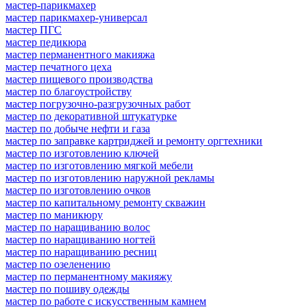
мастер-парикмахер
мастер парикмахер-универсал
мастер ПГС
мастер педикюра
мастер перманентного макияжа
мастер печатного цеха
мастер пищевого производства
мастер по благоустройству
мастер погрузочно-разгрузочных работ
мастер по декоративной штукатурке
мастер по добыче нефти и газа
мастер по заправке картриджей и ремонту оргтехники
мастер по изготовлению ключей
мастер по изготовлению мягкой мебели
мастер по изготовлению наружной рекламы
мастер по изготовлению очков
мастер по капитальному ремонту скважин
мастер по маникюру
мастер по наращиванию волос
мастер по наращиванию ногтей
мастер по наращиванию ресниц
мастер по озеленению
мастер по перманентному макияжу
мастер по пошиву одежды
мастер по работе с искусственным камнем