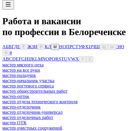
Работа и вакансии
по профессии в Белореченске
А
Б
В
Г
Д
Е
Ж
З
И
К
Л
Н
О
П
Р
С
Т
У
Ф
Х
Ц
Ч
Ш
Э
Ю
Ё
Й
М
Щ
Ы
#
Я
A
B
C
D
E
F
G
H
I
J
K
L
M
N
O
P
Q
R
S
T
U
V
W
X
Y
Z
мастер мясного цеха
мастер на все руки
мастер-наладчик
мастер-начальник участка
мастер ногтевого сервиса
мастер общестроительных работ
мастер-оптик
мастер отдела технического контроля
мастер-отделочник
мастер отделочник-универсал
мастер отделочных работ
мастер ОТК
мастер очистных сооружений