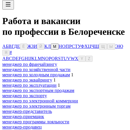
Работа и вакансии
по профессии в Белореченске
А
Б
В
Г
Д
Е
Ж
З
И
К
Л
Н
О
П
Р
С
Т
У
Ф
Х
Ц
Ч
Ш
Э
Ю
Ё
Й
М
Щ
Ы
#
Я
A
B
C
D
E
F
G
H
I
J
K
L
M
N
O
P
Q
R
S
T
U
V
W
X
Y
Z
менеджер по франчайзингу
менеджер по хозяйственной части
менеджер по холодным продажам
1
менеджер по эквайрингу
1
менеджер по эксплуатации
1
менеджер по экспортным продажам
менеджер по экспорту
менеджер по электронной коммерции
менеджер по электронным торгам
менеджер-представитель
менеджер-приемщик
менеджер программы лояльности
менеджер-продавец