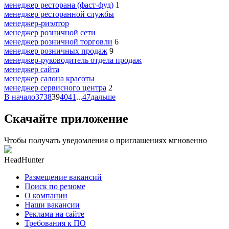
менеджер ресторана (фаст-фуд)
1
менеджер ресторанной службы
менеджер-риэлтор
менеджер розничной сети
менеджер розничной торговли
6
менеджер розничных продаж
9
менеджер-руководитель отдела продаж
менеджер сайта
менеджер салона красоты
менеджер сервисного центра
2
В начало
37
38
39
40
41
...
47
дальше
Скачайте приложение
Чтобы получать уведомления о приглашениях мгновенно
HeadHunter
Размещение вакансий
Поиск по резюме
О компании
Наши вакансии
Реклама на сайте
Требования к ПО