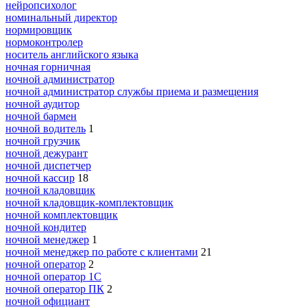
нейропсихолог
номинальный директор
нормировщик
нормоконтролер
носитель английского языка
ночная горничная
ночной администратор
ночной администратор службы приема и размещения
ночной аудитор
ночной бармен
ночной водитель
1
ночной грузчик
ночной дежурант
ночной диспетчер
ночной кассир
18
ночной кладовщик
ночной кладовщик-комплектовщик
ночной комплектовщик
ночной кондитер
ночной менеджер
1
ночной менеджер по работе с клиентами
21
ночной оператор
2
ночной оператор 1С
ночной оператор ПК
2
ночной официант