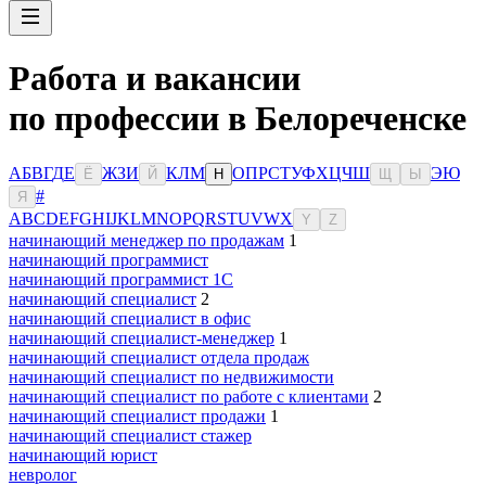
Работа и вакансии
по профессии в Белореченске
А
Б
В
Г
Д
Е
Ж
З
И
К
Л
М
О
П
Р
С
Т
У
Ф
Х
Ц
Ч
Ш
Э
Ю
Ё
Й
Н
Щ
Ы
#
Я
A
B
C
D
E
F
G
H
I
J
K
L
M
N
O
P
Q
R
S
T
U
V
W
X
Y
Z
начинающий менеджер по продажам
1
начинающий программист
начинающий программист 1С
начинающий специалист
2
начинающий специалист в офис
начинающий специалист-менеджер
1
начинающий специалист отдела продаж
начинающий специалист по недвижимости
начинающий специалист по работе с клиентами
2
начинающий специалист продажи
1
начинающий специалист стажер
начинающий юрист
невролог