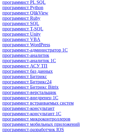
программист PL SQL
программист Python
программист QlikView
программист Ruby
программист SQL
программист T-SQL
программист Unity
программист VBA
программист WordPress
программист-администратор 1С
программист-аналитик
программист-аналитик 1С
программист АСУ ТП
программист баз данных
программист Битрикс
программист Битрикс24
программист Битрикс Bitrix
программист-верстальщик
программист-внедренец 1С
программист встраиваемых систем
программист-консультант
программист-консультант 1C
программист микроконтроллеров
программист мобильных приложений
программист-разработчик IOS