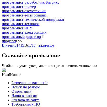
программист-разработчик Битрикс
программист-стажер
программист-схемотехник
программист-тестировщик
программист технической поддержки
программист-технолог
программист ЧПУ
программист-электронщик
программный директор
1
продавец
55
В начало
14
15
16
17
18
...
22
дальше
Скачайте приложение
Чтобы получать уведомления о приглашениях мгновенно
HeadHunter
Размещение вакансий
Поиск по резюме
О компании
Наши вакансии
Реклама на сайте
Требования к ПО