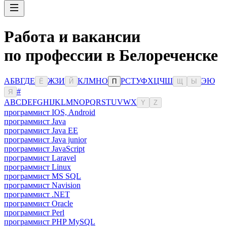
Работа и вакансии
по профессии в Белореченске
А
Б
В
Г
Д
Е
Ж
З
И
К
Л
М
Н
О
Р
С
Т
У
Ф
Х
Ц
Ч
Ш
Э
Ю
Ё
Й
П
Щ
Ы
#
Я
A
B
C
D
E
F
G
H
I
J
K
L
M
N
O
P
Q
R
S
T
U
V
W
X
Y
Z
программист IOS, Android
программист Java
программист Java EE
программист Java junior
программист JavaScript
программист Laravel
программист Linux
программист MS SQL
программист Navision
программист .NET
программист Oracle
программист Perl
программист PHP MySQL