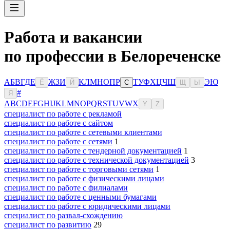
Работа и вакансии
по профессии в Белореченске
А
Б
В
Г
Д
Е
Ж
З
И
К
Л
М
Н
О
П
Р
Т
У
Ф
Х
Ц
Ч
Ш
Э
Ю
Ё
Й
С
Щ
Ы
#
Я
A
B
C
D
E
F
G
H
I
J
K
L
M
N
O
P
Q
R
S
T
U
V
W
X
Y
Z
специалист по работе с рекламой
специалист по работе с сайтом
специалист по работе с сетевыми клиентами
специалист по работе с сетями
1
специалист по работе с тендерной документацией
1
специалист по работе с технической документацией
3
специалист по работе с торговыми сетями
1
специалист по работе с физическими лицами
специалист по работе с филиалами
специалист по работе с ценными бумагами
специалист по работе с юридическими лицами
специалист по развал-схождению
специалист по развитию
29