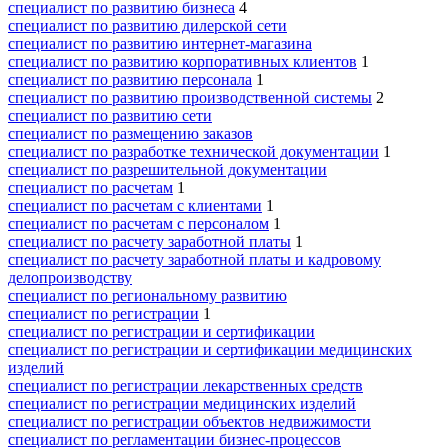
специалист по развитию бизнеса
4
специалист по развитию дилерской сети
специалист по развитию интернет-магазина
специалист по развитию корпоративных клиентов
1
специалист по развитию персонала
1
специалист по развитию производственной системы
2
специалист по развитию сети
специалист по размещению заказов
специалист по разработке технической документации
1
специалист по разрешительной документации
специалист по расчетам
1
специалист по расчетам с клиентами
1
специалист по расчетам с персоналом
1
специалист по расчету заработной платы
1
специалист по расчету заработной платы и кадровому
делопроизводству
специалист по региональному развитию
специалист по регистрации
1
специалист по регистрации и сертификации
специалист по регистрации и сертификации медицинских
изделий
специалист по регистрации лекарственных средств
специалист по регистрации медицинских изделий
специалист по регистрации объектов недвижимости
специалист по регламентации бизнес-процессов